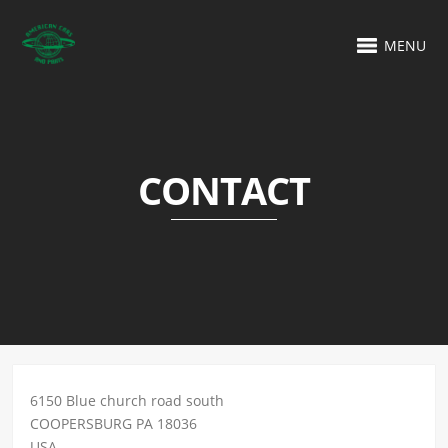
MENU
CONTACT
6150 Blue church road south
COOPERSBURG PA 18036
USA