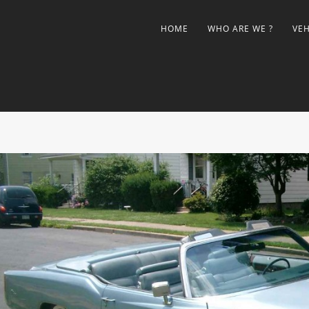
HOME
WHO ARE WE ?
VEH